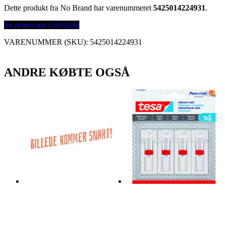
Dette produkt fra No Brand har varenummeret
5425014224931
.
Se prisen hos Greenline
VARENUMMER (SKU):
5425014224931
ANDRE KØBTE OGSÅ