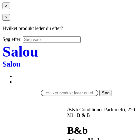
×
×
Hvilket produkt leder du efter?
Søg efter:
Salou
Salou
Søg
/
B&b Conditioner Parfumefri, 250
Ml - B & B
B&b