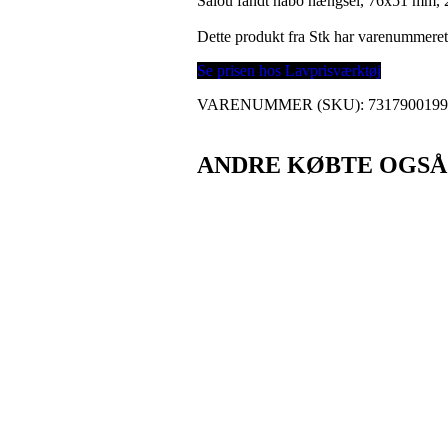
Salou fandt habo hængsel, 76x51 mm, 2 
Dette produkt fra Stk har varenummere
Se prisen hos Lavprisværktøj
VARENUMMER (SKU):
731790019
ANDRE KØBTE OGSÅ