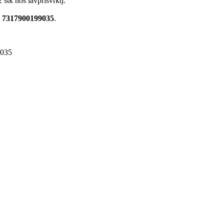
stk hos lavprisvrktj.
t
7317900199035
.
9035