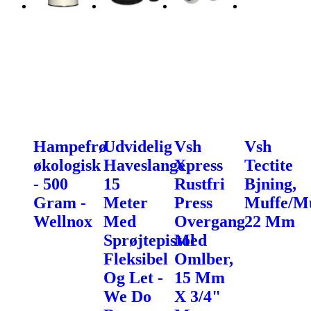
Hampefrø
Udvidelig
Vsh
Vsh
økologisk
Haveslange
Xpress
Tectite
- 500
15
Rustfri
Bjning,
Gram -
Meter
Press
Muffe/Mu
Wellnox
Med
Overgang
22 Mm
Sprøjtepistol
Med
Fleksibel
Omlber,
Og Let -
15 Mm
We Do
X 3/4"