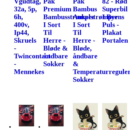
Vgudtag,
Pak
Pak
82 - Rød
32a, 5p,
Premium
Bambus
Superbil
6h,
Bambusstrømper
Ankelstrømper
I Byens
400v,
I Sort
I Sort
Puls -
Ip44,
Til
Til
Plakat
Skruels
Herre -
Herre -
Portalen
-
Bløde &
Bløde,
Twincontact
åndbare
åndbare
-
Sokker
&
Mennekes
Temperaturregule
Sokker