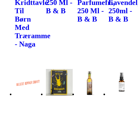
Kridttavle
250 Ml -
Parfumefri,
Lavendel
Til
B & B
250 Ml -
250ml -
Børn
B & B
B & B
Med
Træramme
- Naga