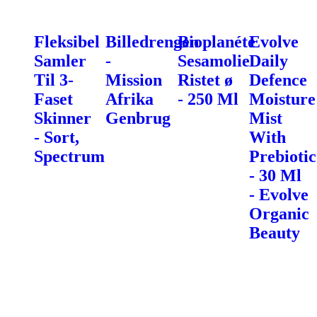
Fleksibel
Billedrengen
Bioplanéte
Evolve
Samler
-
Sesamolie
Daily
Til 3-
Mission
Ristet ø
Defence
Faset
Afrika
- 250 Ml
Moisture
Skinner
Genbrug
Mist
- Sort,
With
Spectrum
Prebiotic
- 30 Ml
- Evolve
Organic
Beauty