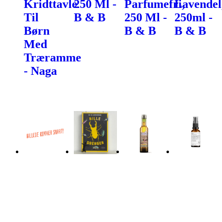
Kridttavle
250 Ml -
Parfumefri,
Lavendel
Til
B & B
250 Ml -
250ml -
Børn
B & B
B & B
Med
Træramme
- Naga