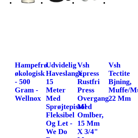
Hampefrø
Udvidelig
Vsh
Vsh
økologisk
Haveslange
Xpress
Tectite
- 500
15
Rustfri
Bjning,
Gram -
Meter
Press
Muffe/Mu
Wellnox
Med
Overgang
22 Mm
Sprøjtepistol
Med
Fleksibel
Omlber,
Og Let -
15 Mm
We Do
X 3/4"