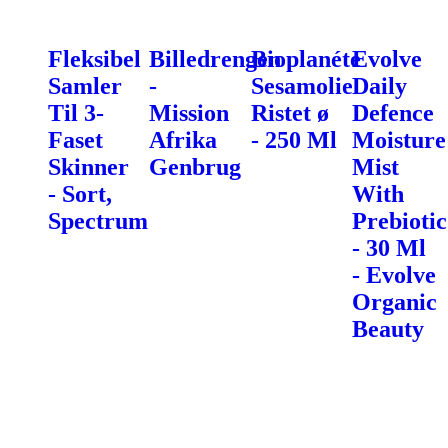
Fleksibel
Billedrengen
Bioplanéte
Evolve
Samler
-
Sesamolie
Daily
Til 3-
Mission
Ristet ø
Defence
Faset
Afrika
- 250 Ml
Moisture
Skinner
Genbrug
Mist
- Sort,
With
Spectrum
Prebiotic
- 30 Ml
- Evolve
Organic
Beauty