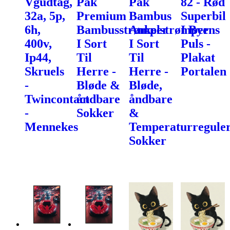
Vgudtag,
Pak
Pak
82 - Rød
32a, 5p,
Premium
Bambus
Superbil
6h,
Bambusstrømper
Ankelstrømper
I Byens
400v,
I Sort
I Sort
Puls -
Ip44,
Til
Til
Plakat
Skruels
Herre -
Herre -
Portalen
-
Bløde &
Bløde,
Twincontact
åndbare
åndbare
-
Sokker
&
Mennekes
Temperaturregule
Sokker